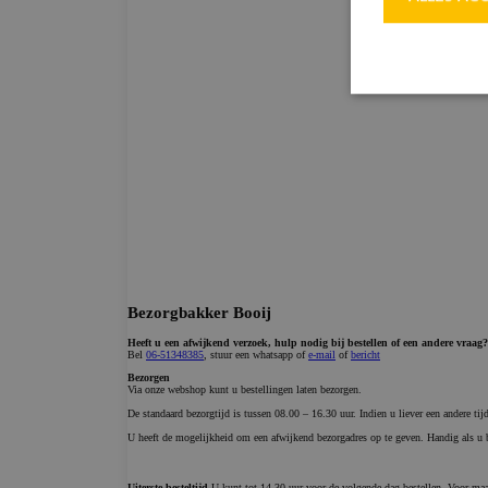
Strikt noodzakel
accountbeheer. D
Naam
CookieScriptC
ASP.NET_Sessi