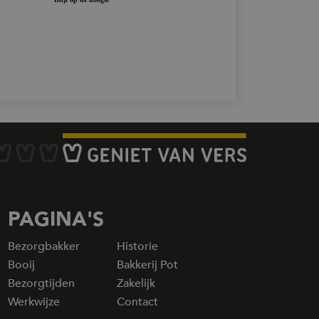
s die zijn
vice waarmee
nen volgen en
 Deze cookie
erscheid tussen
t om nieuwe en
erekenen. De
 naar Google
 De levensduur
or website-
s die zijn
vice waarmee
nen volgen en
 Deze cookie
ervalt na 30
er gegevens
, bijgewerkt.
PAGINA'S
de levensduur
als de
 terugkeert. Een
Bezorgbakker
Historie
uw bezoek, maar
Booij
Bakkerij Pot
Bezorgtijden
Zakelijk
s die zijn
vice waarmee
Werkwijze
Contact
nen volgen en
Het wordt niet