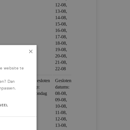
×
e website te
ren? Dan
anpassen.
NEEL