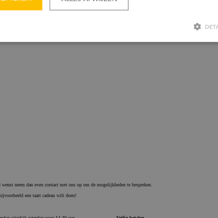
DET
Strikt noodzakelijk
Prestatie
Targeting
Functioneel
ijke cookies maken de kernfunctionaliteiten van de website mogelijk, zoals gebruikersaan
e website kan niet goed worden gebruikt zonder de strikt noodzakelijke cookies.
Aanbieder / Domein
Vervaldatum
Omschrijving
onsent
1 maand
Deze cookie wordt gebruikt 
CookieScript
Script.com-service om de coo
bezorgbakkerbooij.nl
van bezoekers te onthouden. 
banner van Cookie-Script.com
noodzakelijk om correct te we
onId
Sessie
Deze cookie wordt ingesteld
Microsoft Corporation
Doubleclick en voert informat
webshop.bezorgbakkerbooij.nl
de eindgebruiker de website 
over eventuele advertenties d
eindgebruiker heeft gezien vo
genoemde website bezocht.