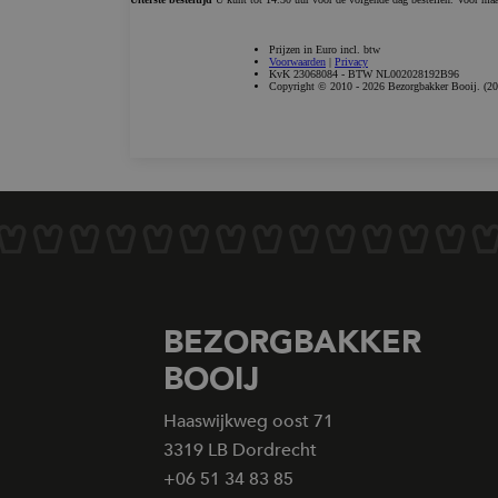
Naam
__utma
__utmb
BEZORGBAKKER
BOOIJ
Haaswijkweg oost 71
__utmc
3319 LB Dordrecht
+06 51 34 83 85