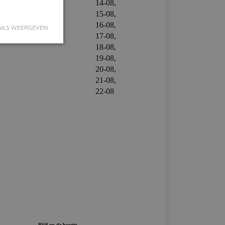
AILS WEERGEVEN
melding en
door de Cookie-
kievoorkeuren
De cookie-
 is
rken.
 door
ie uit over hoe
gebruikt en
ie de
ordat hij de