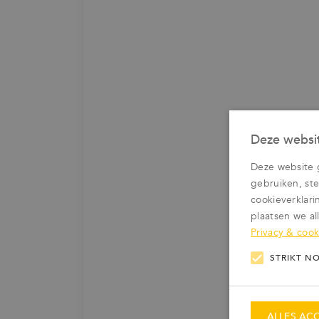
Deze websit
Deze website 
gebruiken, ste
cookieverklari
plaatsen we al
Privacy & cook
STRIKT N
ALLES AC